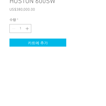
HUSTON 600SW
US$380,000.00
가
격
수량
*
카트에 추가
+82(0)70 4190 5347
hoosdesign@naver.com
Copyright © Hoosdesign rights
reserved.